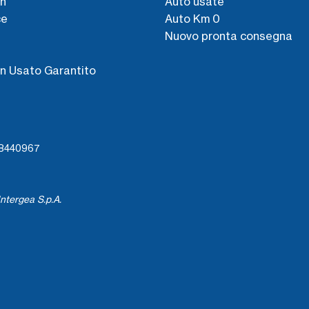
n
Auto usate
ce
Auto Km 0
Nuovo pronta consegna
s
n Usato Garantito
738440967
ntergea S.p.A.