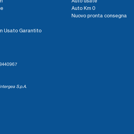
n
Auto usate
ce
Auto Km 0
Nuovo pronta consegna
s
n Usato Garantito
738440967
ntergea S.p.A.