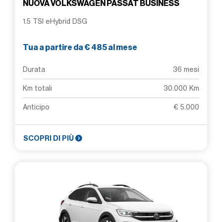
NUOVA VOLKSWAGEN PASSAT BUSINESS
1.5 TSI eHybrid DSG
Tua a partire da € 485 al mese
Durata
36 mesi
Km totali
30.000 Km
Anticipo
€ 5.000
SCOPRI DI PIÙ