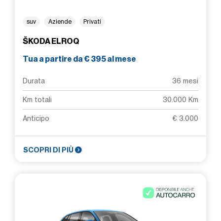
suv
Aziende
Privati
ŠKODA ELROQ
Tua a partire da € 395 al mese
Durata
36 mesi
Km totali
30.000 Km
Anticipo
€ 3.000
SCOPRI DI PIÙ