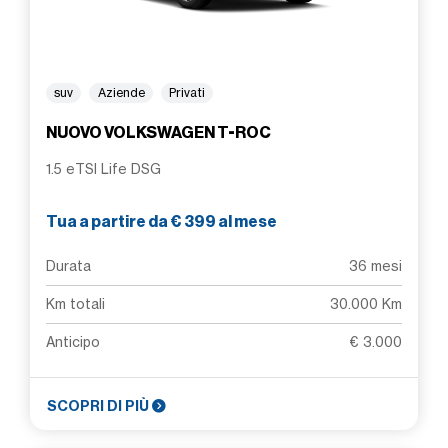
suv
Aziende
Privati
NUOVO VOLKSWAGEN T-ROC
1.5 eTSI Life DSG
Tua a partire da € 399 al mese
Durata
36 mesi
Km totali
30.000 Km
Anticipo
€ 3.000
SCOPRI DI PIÙ