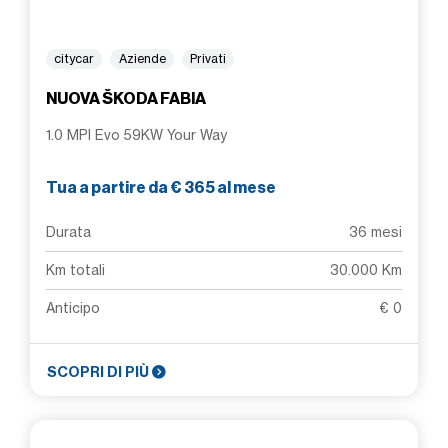
citycar
Aziende
Privati
NUOVA ŠKODA FABIA
1.0 MPI Evo 59KW Your Way
Tua a partire da € 365 al mese
Durata
36 mesi
Km totali
30.000 Km
Anticipo
€ 0
SCOPRI DI PIÙ