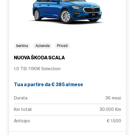
berlina
Aziende
Privati
NUOVA ŠKODA SCALA
1.0 TSI 70KW Selection
Tua a partire da € 385 al mese
Durata
36 mesi
Km totali
30.000 Km
Anticipo
€ 1.500