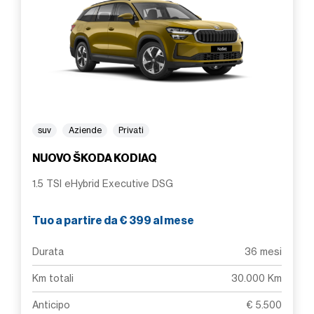
suv
Aziende
Privati
NUOVO ŠKODA KODIAQ
1.5 TSI eHybrid Executive DSG
Tuo a partire da € 399 al mese
Durata
36 mesi
Km totali
30.000 Km
Anticipo
€ 5.500