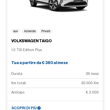
suv
Aziende
Privati
VOLKSWAGEN TAIGO
1.0 TSI Edition Plus
Tua a partire da € 380 al mese
Durata
36 mesi
Km totali
30.000 Km
Anticipo
€ 2.000
SCOPRI DI PIÙ