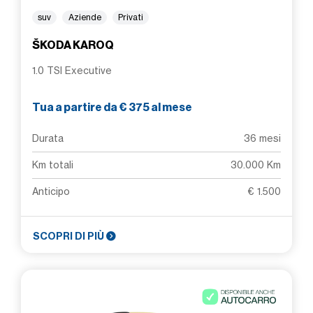
suv
Aziende
Privati
ŠKODA KAROQ
1.0 TSI Executive
Tua a partire da € 375 al mese
Durata
36 mesi
Km totali
30.000 Km
Anticipo
€ 1.500
SCOPRI DI PIÙ