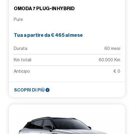
OMODA 7 PLUG-IN HYBRID
Pure
Tua a partire da € 465 al mese
Durata
60 mesi
Km totali
60.000 Km
Anticipo
€ 0
SCOPRI DI PIÙ