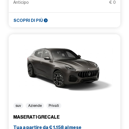
Anticipo
€ 0
SCOPRI DI PIÙ
suv
Aziende
Privati
MASERATI GRECALE
Tua a partire da € 1.158 al mese