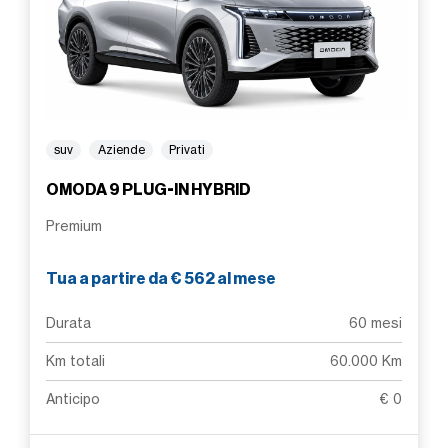
suv
Aziende
Privati
OMODA 9 PLUG-IN HYBRID
Premium
Tua a partire da € 562 al mese
Durata
60 mesi
Km totali
60.000 Km
Anticipo
€ 0