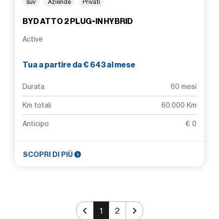
suv
Aziende
Privati
BYD ATTO 2 PLUG-IN HYBRID
Active
Tua a partire da € 643 al mese
Durata
60 mesi
Km totali
60.000 Km
Anticipo
€ 0
SCOPRI DI PIÙ
1
2