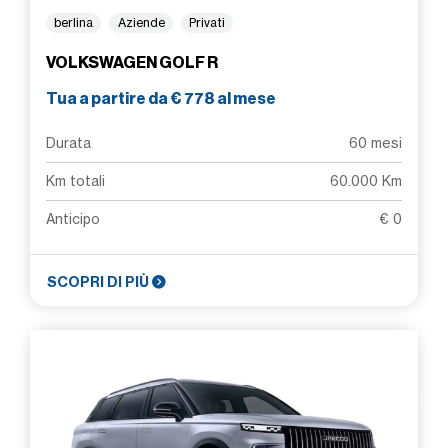
berlina
Aziende
Privati
VOLKSWAGEN GOLF R
Tua a partire da € 778 al mese
Durata
60 mesi
Km totali
60.000 Km
Anticipo
€ 0
SCOPRI DI PIÙ