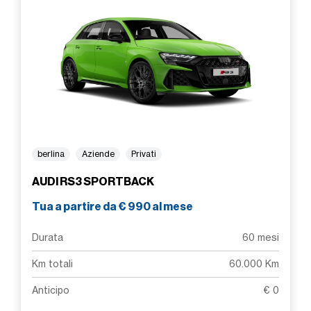
berlina
Aziende
Privati
AUDI RS3 SPORTBACK
Tua a partire da € 990 al mese
Durata
60 mesi
Km totali
60.000 Km
Anticipo
€ 0