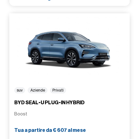
suv
Aziende
Privati
BYD SEAL-U PLUG-IN HYBRID
Boost
Tua a partire da € 607 al mese