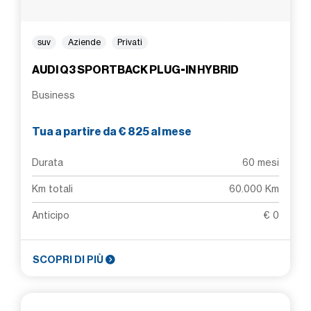
suv
Aziende
Privati
AUDI Q3 SPORTBACK PLUG-IN HYBRID
Business
Tua a partire da € 825 al mese
Durata
60 mesi
Km totali
60.000 Km
Anticipo
€ 0
SCOPRI DI PIÙ