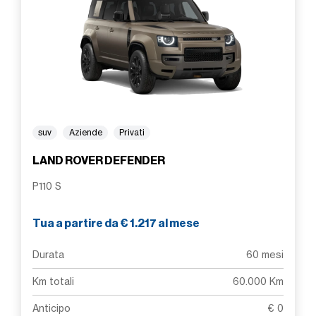
suv
Aziende
Privati
LAND ROVER DEFENDER
P110 S
Tua a partire da € 1.217 al mese
Durata
60 mesi
Km totali
60.000 Km
Anticipo
€ 0