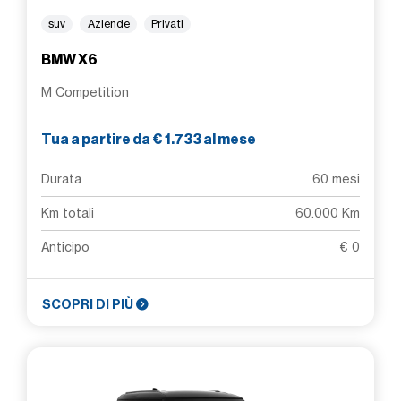
suv
Aziende
Privati
BMW X6
M Competition
Tua a partire da € 1.733 al mese
Durata
60 mesi
Km totali
60.000 Km
Anticipo
€ 0
SCOPRI DI PIÙ