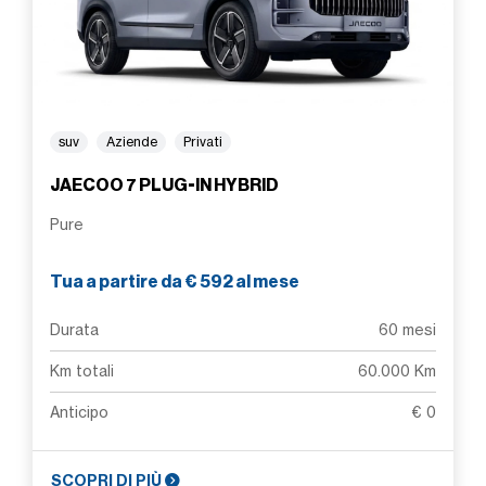
suv
Aziende
Privati
JAECOO 7 PLUG-IN HYBRID
Pure
Tua a partire da € 592 al mese
Durata
60 mesi
Km totali
60.000 Km
Anticipo
€ 0
SCOPRI DI PIÙ