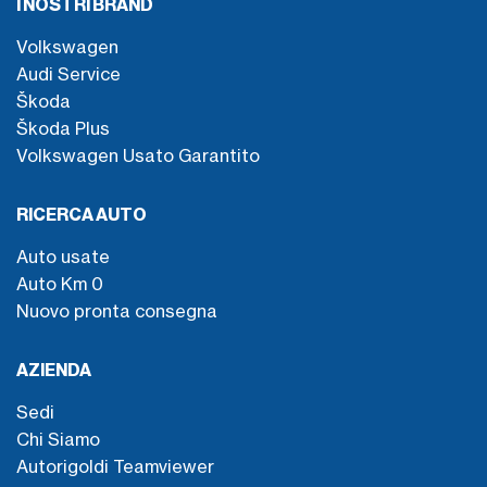
I NOSTRI BRAND
Volkswagen
Audi Service
Škoda
Škoda Plus
Volkswagen Usato Garantito
RICERCA AUTO
Auto usate
Auto Km 0
Nuovo pronta consegna
AZIENDA
Sedi
Chi Siamo
Autorigoldi Teamviewer