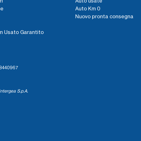
n
Auto usate
ce
Auto Km 0
Nuovo pronta consegna
s
n Usato Garantito
738440967
ntergea S.p.A.