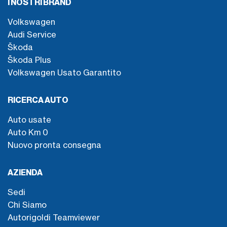
I NOSTRI BRAND
Volkswagen
Audi Service
Škoda
Škoda Plus
Volkswagen Usato Garantito
RICERCA AUTO
Auto usate
Auto Km 0
Nuovo pronta consegna
AZIENDA
Sedi
Chi Siamo
Autorigoldi Teamviewer