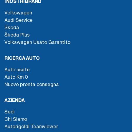
I NOSTRI BRAND
Volkswagen
Audi Service
Škoda
Škoda Plus
Volkswagen Usato Garantito
RICERCA AUTO
Auto usate
Auto Km 0
Nuovo pronta consegna
AZIENDA
Sedi
Chi Siamo
Autorigoldi Teamviewer