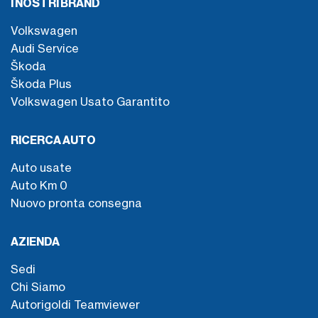
I NOSTRI BRAND
Volkswagen
Audi Service
Škoda
Škoda Plus
Volkswagen Usato Garantito
RICERCA AUTO
Auto usate
Auto Km 0
Nuovo pronta consegna
AZIENDA
Sedi
Chi Siamo
Autorigoldi Teamviewer