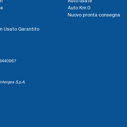
n
Auto usate
ce
Auto Km 0
Nuovo pronta consegna
s
n Usato Garantito
738440967
ntergea S.p.A.