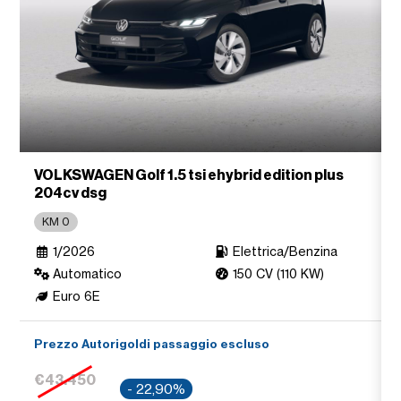
VOLKSWAGEN Golf 1.5 tsi ehybrid edition plus
204cv dsg
KM 0
1/2026
Elettrica/Benzina
Automatico
150 CV (110 KW)
Euro 6E
Prezzo Autorigoldi passaggio escluso
€43.450
- 22,90%