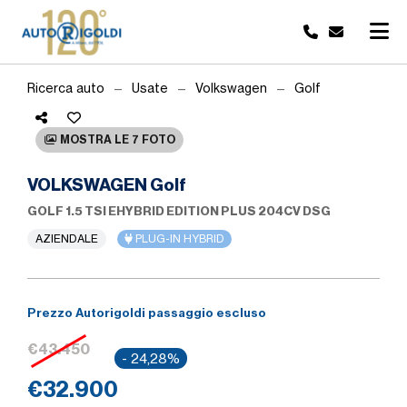
Ricerca auto
Usate
Volkswagen
Golf
MOSTRA LE 7 FOTO
VOLKSWAGEN Golf
GOLF 1.5 TSI EHYBRID EDITION PLUS 204CV DSG
AZIENDALE
PLUG-IN HYBRID
Prezzo Autorigoldi passaggio escluso
€43.450
- 24,28%
€32.900