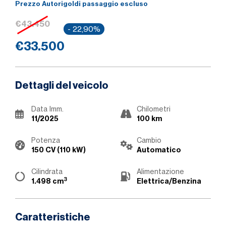
Prezzo Autorigoldi passaggio escluso
€43.450
- 22,90%
€33.500
Dettagli del veicolo
Data Imm.
Chilometri
11/2025
100 km
Potenza
Cambio
150 CV (110 kW)
Automatico
Cilindrata
Alimentazione
3
1.498 cm
Elettrica/Benzina
Caratteristiche