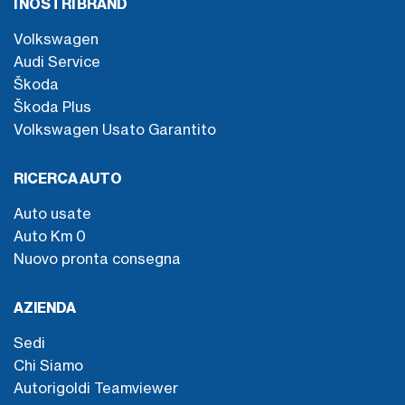
I NOSTRI BRAND
Volkswagen
Audi Service
Škoda
Škoda Plus
Volkswagen Usato Garantito
RICERCA AUTO
Auto usate
Auto Km 0
Nuovo pronta consegna
AZIENDA
Sedi
Chi Siamo
Autorigoldi Teamviewer