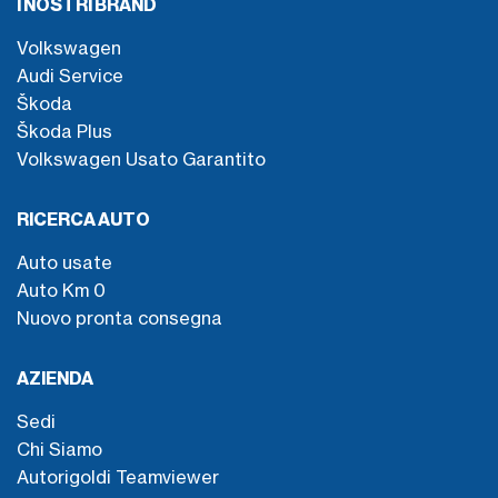
I NOSTRI BRAND
Volkswagen
Audi Service
Škoda
Škoda Plus
Volkswagen Usato Garantito
RICERCA AUTO
Auto usate
Auto Km 0
Nuovo pronta consegna
AZIENDA
Sedi
Chi Siamo
Autorigoldi Teamviewer