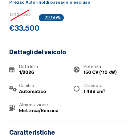
Prezzo Autorigoldi passaggio escluso
€43.450
- 22,90%
€33.500
Dettagli del veicolo
Data Imm.
Potenza
1/2026
150 CV (110 kW)
Cambio
Cilindrata
3
Automatico
1.498 cm
Alimentazione
Elettrica/Benzina
Caratteristiche