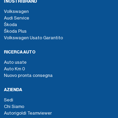
I NOSTRI BRAND
Volkswagen
Audi Service
Škoda
Škoda Plus
Volkswagen Usato Garantito
RICERCA AUTO
Auto usate
Auto Km 0
Nuovo pronta consegna
AZIENDA
Sedi
Chi Siamo
Autorigoldi Teamviewer