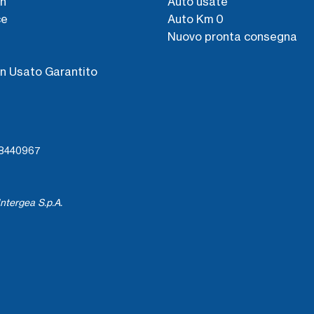
n
Auto usate
ce
Auto Km 0
Nuovo pronta consegna
s
n Usato Garantito
738440967
ntergea S.p.A.