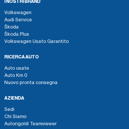
I NOSTRI BRAND
Volkswagen
Audi Service
Škoda
Škoda Plus
Volkswagen Usato Garantito
RICERCA AUTO
Auto usate
Auto Km 0
Nuovo pronta consegna
AZIENDA
Sedi
Chi Siamo
Autorigoldi Teamviewer