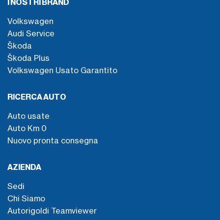
I NOSTRI BRAND
Volkswagen
Audi Service
Škoda
Škoda Plus
Volkswagen Usato Garantito
RICERCA AUTO
Auto usate
Auto Km 0
Nuovo pronta consegna
AZIENDA
Sedi
Chi Siamo
Autorigoldi Teamviewer