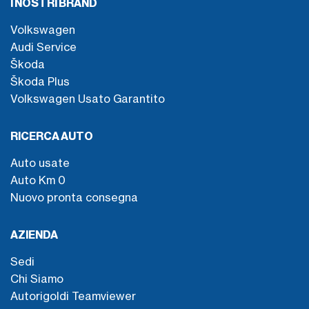
I NOSTRI BRAND
Volkswagen
Audi Service
Škoda
Škoda Plus
Volkswagen Usato Garantito
RICERCA AUTO
Auto usate
Auto Km 0
Nuovo pronta consegna
AZIENDA
Sedi
Chi Siamo
Autorigoldi Teamviewer