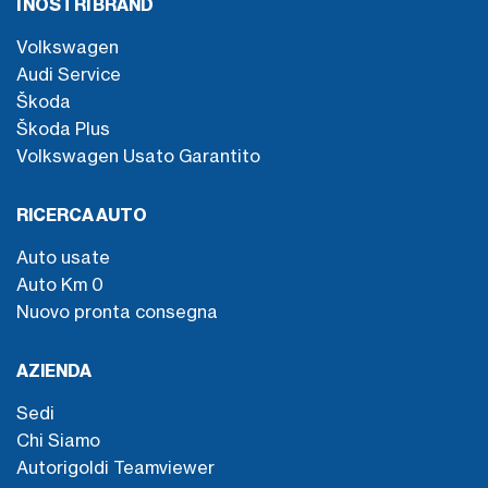
I NOSTRI BRAND
Volkswagen
Audi Service
Škoda
Škoda Plus
Volkswagen Usato Garantito
RICERCA AUTO
Auto usate
Auto Km 0
Nuovo pronta consegna
AZIENDA
Sedi
Chi Siamo
Autorigoldi Teamviewer