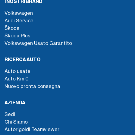
I NOSTRI BRAND
Volkswagen
Audi Service
Škoda
Škoda Plus
Volkswagen Usato Garantito
RICERCA AUTO
Auto usate
Auto Km 0
Nuovo pronta consegna
AZIENDA
Sedi
Chi Siamo
Autorigoldi Teamviewer