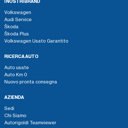
I NOSTRI BRAND
Volkswagen
Audi Service
Škoda
Škoda Plus
Volkswagen Usato Garantito
RICERCA AUTO
Auto usate
Auto Km 0
Nuovo pronta consegna
AZIENDA
Sedi
Chi Siamo
Autorigoldi Teamviewer