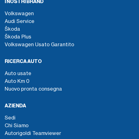
I NOSTRI BRAND
Volkswagen
Audi Service
Škoda
Škoda Plus
Volkswagen Usato Garantito
RICERCA AUTO
Auto usate
Auto Km 0
Nuovo pronta consegna
AZIENDA
Sedi
Chi Siamo
Autorigoldi Teamviewer