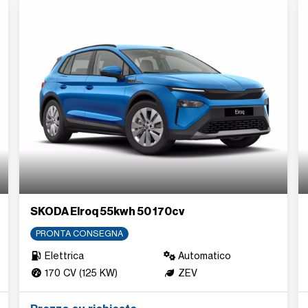
SKODA Elroq 55kwh 50 170cv
PRONTA CONSEGNA
Elettrica
Automatico
170 CV (125 KW)
ZEV