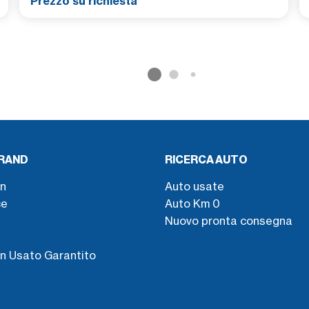
Prezzo su richiesta
BRAND
RICERCA AUTO
n
Auto usate
ce
Auto Km 0
Nuovo pronta consegna
s
n Usato Garantito