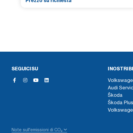
Prezzo su richiesta
SEGUICI SU
I NOSTRI 
Volkswage
Audi Servi
Škoda
Škoda Plu
Volkswage
Note sull'emissioni di CO₂