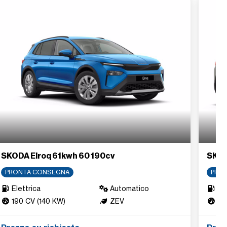
SKODA Elroq 61kwh 60 190cv
SKOD
PRONTA CONSEGNA
PRO
Elettrica
Automatico
Ele
190 CV (140 KW)
ZEV
190