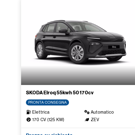
SKODA Elroq 55kwh 50 170cv
PRONTA CONSEGNA
Elettrica
Automatico
170 CV (125 KW)
ZEV