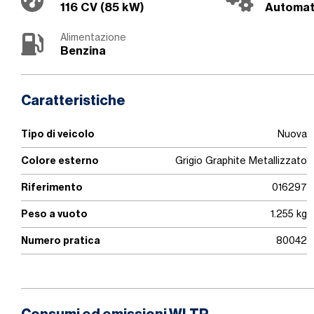
116 CV (85 kW)
Automat
Alimentazione
Benzina
Caratteristiche
Tipo di veicolo
Nuova
Colore esterno
Grigio Graphite Metallizzato
Riferimento
016297
Peso a vuoto
1.255 kg
Numero pratica
80042