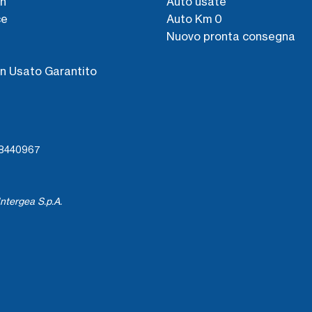
n
Auto usate
ce
Auto Km 0
Nuovo pronta consegna
s
n Usato Garantito
738440967
ntergea S.p.A.