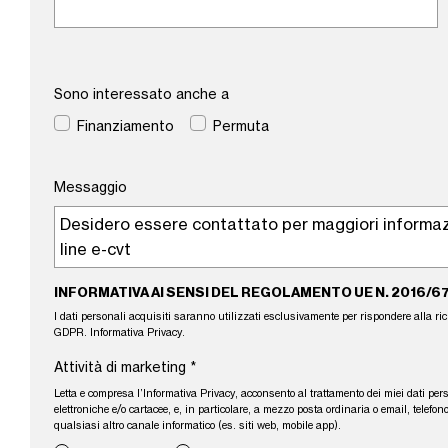
Sono interessato anche a
Finanziamento
Permuta
Messaggio
INFORMATIVA AI SENSI DEL REGOLAMENTO UE N. 2016/6
I dati personali acquisiti saranno utilizzati esclusivamente per rispondere alla richie
GDPR.
Informativa Privacy
.
Attività di marketing
*
Letta e compresa l’
Informativa Privacy
, acconsento al trattamento dei miei dati per
elettroniche e/o cartacee, e, in particolare, a mezzo posta ordinaria o email, tele
qualsiasi altro canale informatico (es. siti web, mobile app).