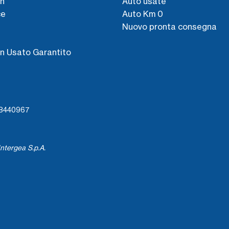
n
Auto usate
ce
Auto Km 0
Nuovo pronta consegna
s
n Usato Garantito
738440967
ntergea S.p.A.