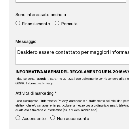
Sono interessato anche a
Finanziamento
Permuta
Messaggio
INFORMATIVA AI SENSI DEL REGOLAMENTO UE N. 2016/6
I dati personali acquisiti saranno utilizzati esclusivamente per rispondere alla richie
GDPR.
Informativa Privacy
.
Attività di marketing
*
Letta e compresa l’
Informativa Privacy
, acconsento al trattamento dei miei dati per
elettroniche e/o cartacee, e, in particolare, a mezzo posta ordinaria o email, tele
qualsiasi altro canale informatico (es. siti web, mobile app).
Acconsento
Non acconsento