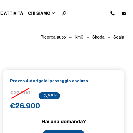
E ATTIVITÀ
CHI SIAMO
Ricerca auto
Km0
Skoda
Scala
Prezzo Autorigoldi passaggio escluso
€27.900
- 3,58%
€26.900
Hai una domanda?