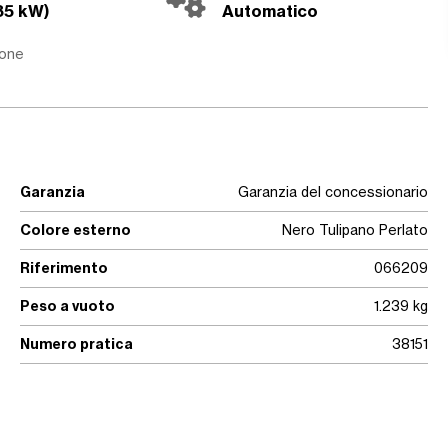
85 kW)
Automatico
ione
Garanzia
Garanzia del concessionario
Colore esterno
Nero Tulipano Perlato
Riferimento
066209
Peso a vuoto
1.239 kg
Numero pratica
38151