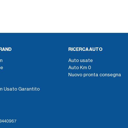
BRAND
RICERCA AUTO
n
Auto usate
ce
Auto Km 0
Nuovo pronta consegna
s
n Usato Garantito
738440967