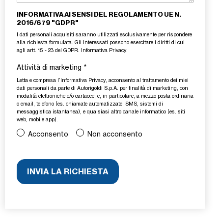
INFORMATIVA AI SENSI DEL REGOLAMENTO UE N.
2016/679 "GDPR"
I dati personali acquisiti saranno utilizzati esclusivamente per rispondere
alla richiesta formulata. Gli Interessati possono esercitare i diritti di cui
agli artt. 15 - 23 del GDPR.
Informativa Privacy
.
Attività di marketing
*
Letta e compresa l’
Informativa Privacy
, acconsento al trattamento dei miei
dati personali da parte di Autorigoldi S.p.A. per finalità di marketing, con
modalità elettroniche e/o cartacee, e, in particolare, a mezzo posta ordinaria
o email, telefono (es. chiamate automatizzate, SMS, sistemi di
messaggistica istantanea), e qualsiasi altro canale informatico (es. siti
web, mobile app).
Acconsento
Non acconsento