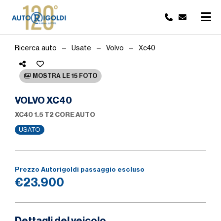
Ricerca auto
Usate
Volvo
Xc40
MOSTRA LE 15 FOTO
VOLVO XC40
XC40 1.5 T2 CORE AUTO
USATO
Prezzo Autorigoldi passaggio escluso
€23.900