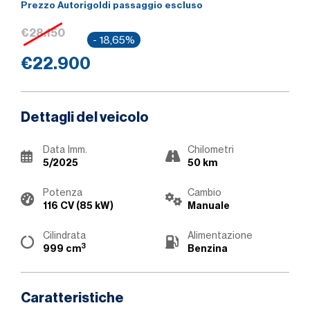
Prezzo Autorigoldi passaggio escluso
€28.150
- 18,65%
€22.900
Dettagli del veicolo
Data Imm.
Chilometri
5/2025
50 km
Potenza
Cambio
116 CV (85 kW)
Manuale
Cilindrata
Alimentazione
3
999 cm
Benzina
Caratteristiche