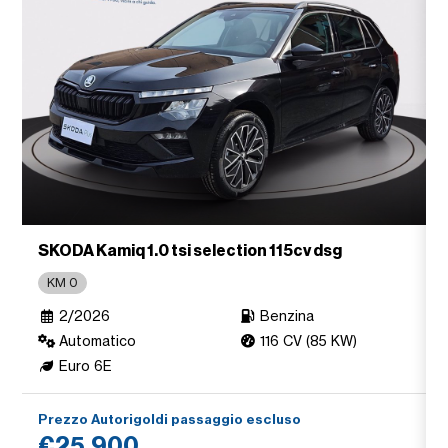
SKODA Kamiq 1.0 tsi selection 115cv dsg
KM 0
2/2026
Benzina
Automatico
116 CV (85 KW)
Euro 6E
Prezzo Autorigoldi passaggio escluso
€25.900