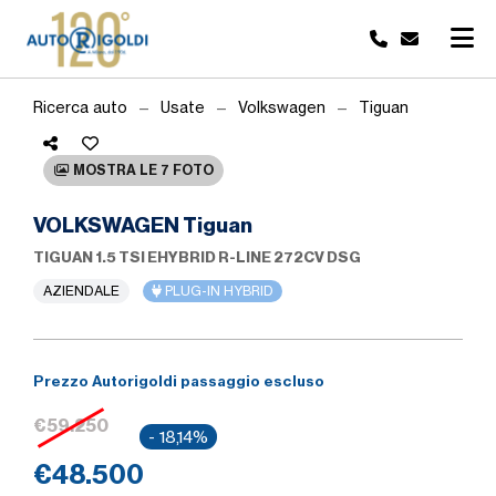
Ricerca auto
Usate
Volkswagen
Tiguan
MOSTRA LE 7 FOTO
VOLKSWAGEN Tiguan
TIGUAN 1.5 TSI EHYBRID R-LINE 272CV DSG
AZIENDALE
PLUG-IN HYBRID
Prezzo Autorigoldi passaggio escluso
€59.250
- 18,14%
€48.500