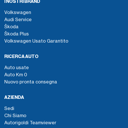
I NOSTRI BRAND
Volkswagen
Audi Service
Škoda
Škoda Plus
Volkswagen Usato Garantito
RICERCA AUTO
Auto usate
Auto Km 0
Nuovo pronta consegna
AZIENDA
Sedi
Chi Siamo
Autorigoldi Teamviewer