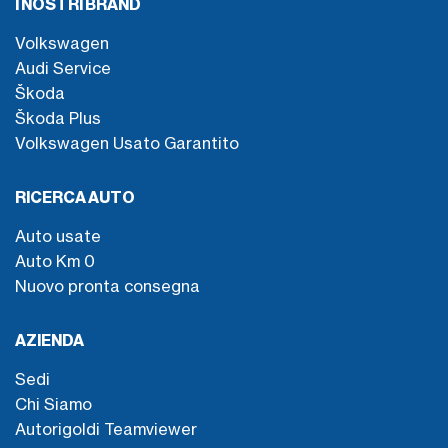
I NOSTRI BRAND
Volkswagen
Audi Service
Škoda
Škoda Plus
Volkswagen Usato Garantito
RICERCA AUTO
Auto usate
Auto Km 0
Nuovo pronta consegna
AZIENDA
Sedi
Chi Siamo
Autorigoldi Teamviewer