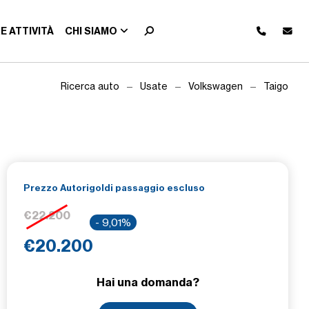
E ATTIVITÀ
CHI SIAMO
Ricerca auto
Usate
Volkswagen
Taigo
Prezzo Autorigoldi passaggio escluso
€22.200
- 9,01%
€20.200
Hai una domanda?