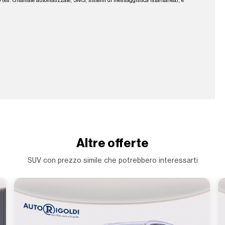
fono (es. chiamate automatizzate, SMS, sistemi di messaggistica istantanea), e
Altre offerte
SUV con prezzo simile che potrebbero interessarti