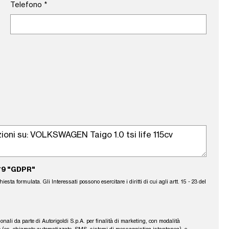
Telefono
*
79 "GDPR"
sta formulata. Gli Interessati possono esercitare i diritti di cui agli artt. 15 - 23 del
sonali da parte di Autorigoldi S.p.A. per finalità di marketing, con modalità