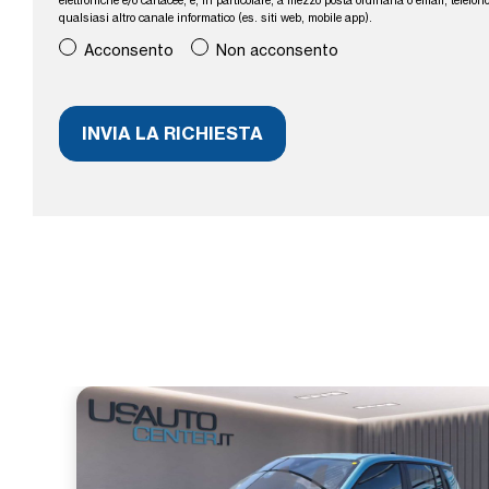
elettroniche e/o cartacee, e, in particolare, a mezzo posta ordinaria o email, tele
qualsiasi altro canale informatico (es. siti web, mobile app).
Acconsento
Non acconsento