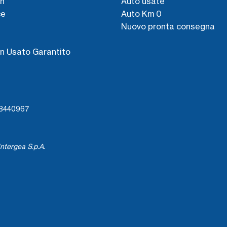
n
Auto usate
ce
Auto Km 0
Nuovo pronta consegna
s
n Usato Garantito
738440967
ntergea S.p.A.