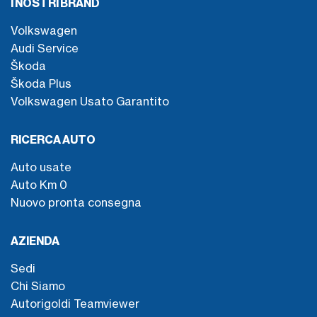
I NOSTRI BRAND
Volkswagen
Audi Service
Škoda
Škoda Plus
Volkswagen Usato Garantito
RICERCA AUTO
Auto usate
Auto Km 0
Nuovo pronta consegna
AZIENDA
Sedi
Chi Siamo
Autorigoldi Teamviewer