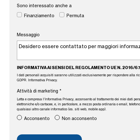
Sono interessato anche a
Finanziamento
Permuta
Messaggio
INFORMATIVA AI SENSI DEL REGOLAMENTO UE N. 2016/6
I dati personali acquisiti saranno utilizzati esclusivamente per rispondere alla richie
GDPR.
Informativa Privacy
.
Attività di marketing
*
Letta e compresa l’
Informativa Privacy
, acconsento al trattamento dei miei dati per
elettroniche e/o cartacee, e, in particolare, a mezzo posta ordinaria o email, tele
qualsiasi altro canale informatico (es. siti web, mobile app).
Acconsento
Non acconsento