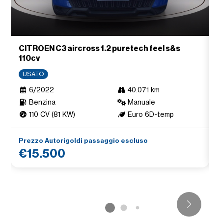
CITROEN C3 aircross 1.2 puretech feel s&s
110cv
USATO
6/2022
40.071 km
Benzina
Manuale
110 CV (81 KW)
Euro 6D-temp
Prezzo Autorigoldi passaggio escluso
€15.500