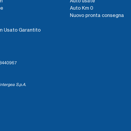
n
Auto usate
ce
Auto Km 0
Nuovo pronta consegna
s
n Usato Garantito
738440967
ntergea S.p.A.