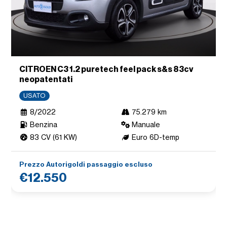
CITROEN C3 1.2 puretech feel pack s&s 83cv
neopatentati
USATO
8/2022
75.279 km
Benzina
Manuale
83 CV (61 KW)
Euro 6D-temp
Prezzo Autorigoldi passaggio escluso
€12.550