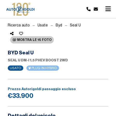
Ricerca auto
Usate
Byd
Seal U
MOSTRA LE 16 FOTO
BYD Seal U
SEAL U DM-I 1.5 PHEV BOOST 2WD
USATO
PLUG-IN HYBRID
Prezzo Autorigoldi passaggio escluso
€33.900