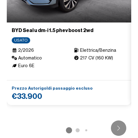
BYD Seal u dm-i 1.5 phev boost 2wd
USATO
2/2026
Elettrica/Benzina
Automatico
217 CV (160 KW)
Euro 6E
Prezzo Autorigoldi passaggio escluso
€33.900