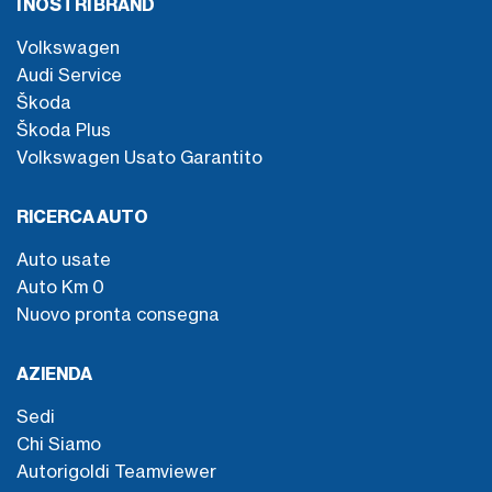
I NOSTRI BRAND
Volkswagen
Audi Service
Škoda
Škoda Plus
Volkswagen Usato Garantito
RICERCA AUTO
Auto usate
Auto Km 0
Nuovo pronta consegna
AZIENDA
Sedi
Chi Siamo
Autorigoldi Teamviewer