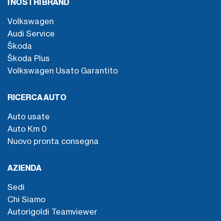
I NOSTRI BRAND
Volkswagen
Audi Service
Škoda
Škoda Plus
Volkswagen Usato Garantito
RICERCA AUTO
Auto usate
Auto Km 0
Nuovo pronta consegna
AZIENDA
Sedi
Chi Siamo
Autorigoldi Teamviewer