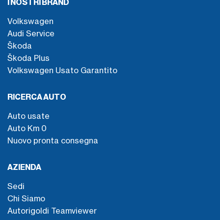
I NOSTRI BRAND
Volkswagen
Audi Service
Škoda
Škoda Plus
Volkswagen Usato Garantito
RICERCA AUTO
Auto usate
Auto Km 0
Nuovo pronta consegna
AZIENDA
Sedi
Chi Siamo
Autorigoldi Teamviewer