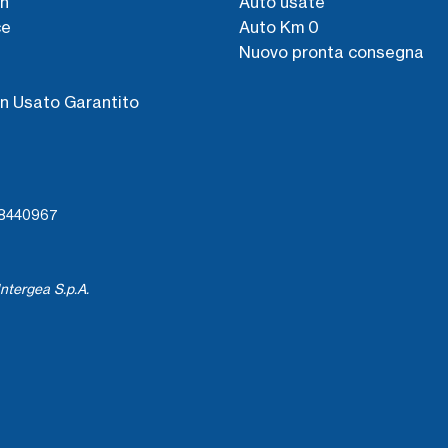
n
Auto usate
ce
Auto Km 0
Nuovo pronta consegna
s
n Usato Garantito
738440967
ntergea S.p.A.