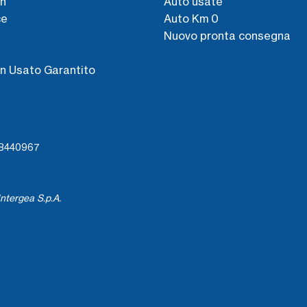
n
Auto usate
ce
Auto Km 0
Nuovo pronta consegna
s
n Usato Garantito
738440967
ntergea S.p.A.