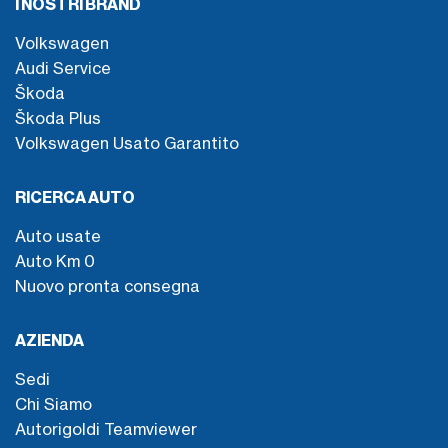
I NOSTRI BRAND
Volkswagen
Audi Service
Škoda
Škoda Plus
Volkswagen Usato Garantito
RICERCA AUTO
Auto usate
Auto Km 0
Nuovo pronta consegna
AZIENDA
Sedi
Chi Siamo
Autorigoldi Teamviewer