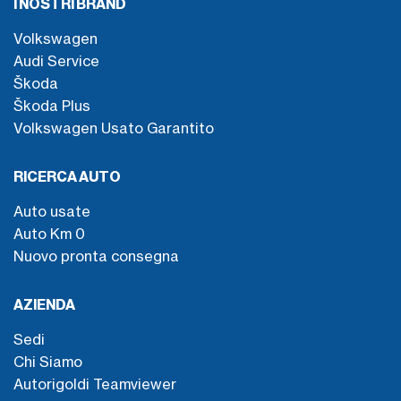
I NOSTRI BRAND
Volkswagen
Audi Service
Škoda
Škoda Plus
Volkswagen Usato Garantito
RICERCA AUTO
Auto usate
Auto Km 0
Nuovo pronta consegna
AZIENDA
Sedi
Chi Siamo
Autorigoldi Teamviewer